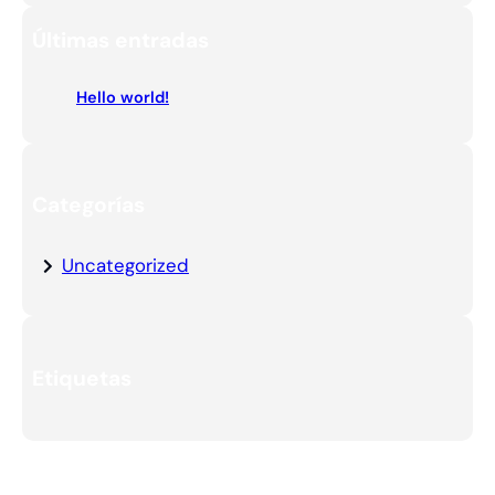
a
Últimas entradas
r
c
Hello world!
h
Categorías
Uncategorized
Etiquetas