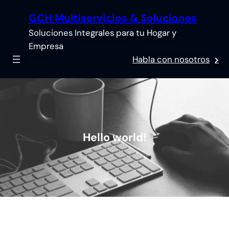
Saltar
GCH Multiservicios & Soluciones
al
contenido
Soluciones Integrales para tu Hogar y
Empresa
Habla con nosotros
Hello world!